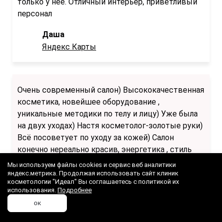
только у нее. Отличный интерьер, приветливый
персонал
Даша
Яндекс Карты
Очень современный салон) Высококачественная
косметика, новейшее оборудование ,
уникальные методики по телу и лицу) Уже была
на двух уходах) Настя косметолог-золотые руки)
Всё посоветует по уходу за кожей) Салон
конечно нереально красив, энергетика , стиль
салона подразумевает полный релакс) Это
Мы используем файлы cookies и сервис веб аналитики
космос) Всем рекомендую!
яндекс.метрика. Продолжая использовать сайт клиник
косметологии "Идеал" Вы соглашаетесь с политикой их
использования.
Подробнее
Нелли
ок
Яндекс Карты